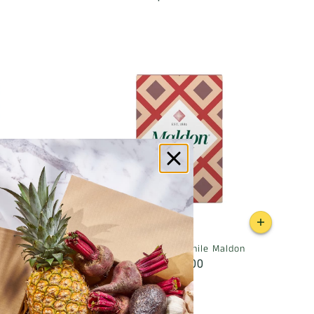
ldon
Sal de Mar con Chile Maldon
$ 209.00