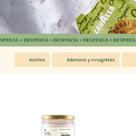
ENSA
DESPENSA
DESPENSA
DESPENSA
DESPENSA
Aceites
Aderezos y vinagretas
ALTAR DE PAGINA