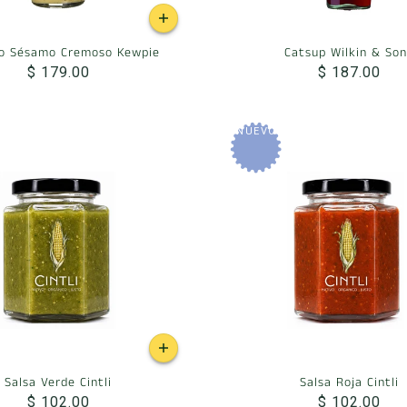
o Sésamo Cremoso Kewpie
Catsup Wilkin & Son
$ 179.00
$ 187.00
NUEVO
Salsa Verde Cintli
Salsa Roja Cintli
$ 102.00
$ 102.00