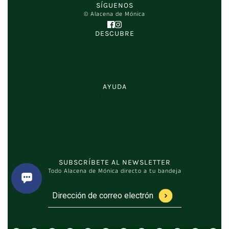
SÍGUENOS
© Alacena de Mónica
DESCUBRE
Nuestra historia
Compromiso
Recetas de Mónica
La guía de Alacena
AYUDA
Contacto
Preguntas frecuentes
Factura tu pedido
Compras mayoristas
Términos y Condiciones
Aviso de Privacidad
SUBSCRÍBETE AL NEWSLETTER
Todo Alacena de Mónica directo a tu bandeja
Dirección de correo electrónico
Este sitio está protegido por hCaptcha y se aplica