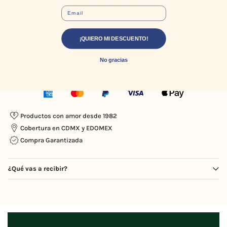
Al elegir nuestras frutas y verduras, impulsas prácticas
agrícolas sostenibles y fortaleces la economía de los
EMAIL
pequeños productores.
Gramaje:
500 g - 2 piezas
¡QUIERO MI DESCUENTO!
No gracias
¡Compra ahora y recibe hoy mismo!
Productos con amor desde 1982
Cobertura en CDMX y EDOMEX
Compra Garantizada
¿Qué vas a recibir?
Un producto directo desde campos mexicanos, nuestras frutas y
verduras son cultivadas de manera orgánica y agroecológica, con
respeto y cuidado en cada etapa. Trabajamos con diferentes
colectivos a nivel nacional que producen de forma sostenible y
cuidan la tierra. Del campo a tu mesa el mismo día, garantizando
frescura y calidad en cada pieza.