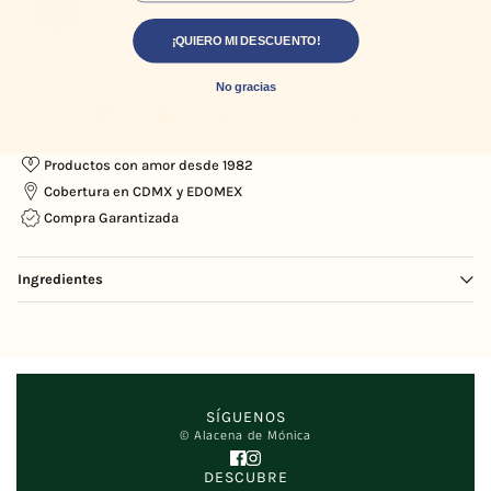
Curamos productos seleccionados por su trayectoria, calidad
y sabor, de marcas de prestigio internacional y productores
mexicanos responsables.
¡QUIERO MI DESCUENTO!
¡Compra ahora y recibe hoy mismo!
No gracias
Productos con amor desde 1982
Cobertura en CDMX y EDOMEX
Compra Garantizada
Ingredientes
Ajo orgánico.
SÍGUENOS
© Alacena de Mónica
DESCUBRE