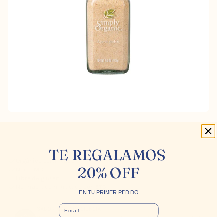
TE REGALAMOS
Orgánico certificado
20% OFF
Non-GMO
Libre de gluten
No irradiado ni tratado con ETO
EN TU PRIMER PEDIDO
EMAIL
SABOR CON CONCIENCIA