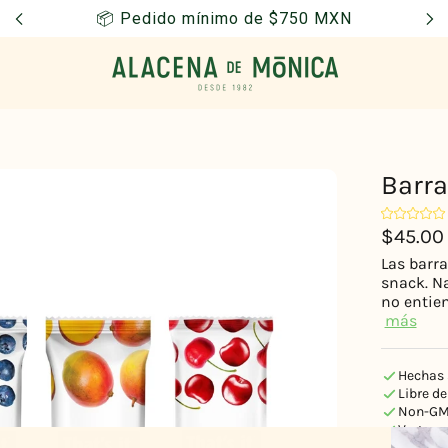
📦 Pedido mínimo de $750 MXN
Barra 
$45.00
Las barra
snack. N
no entien
más
Hechas s
Libre de
Non-GMO
Veganas