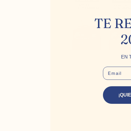
TE R
2
EN 
EMAIL
¡QUI