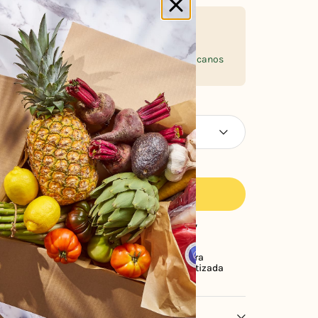
SABOR CON CONCIENCIA
Curamos productos seleccionados por su
trayectoria, calidad y sabor, de marcas de
prestigio internacional y productores mexicanos
responsables.
nzana + Fresa
¡Compra ahora y recibe mañana mismo!
AGREGAR A CARRITO
ctos con
Cobertura en
Compra
desde 1982
CDMX y EDOMEX
Garantizada
tes