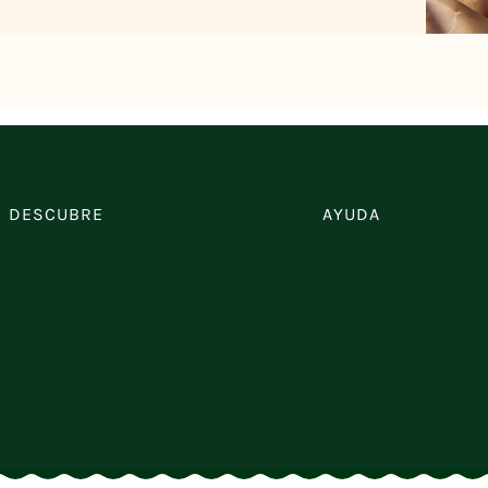
Solo fruta
Banana
➝ m
preservante
DESCUBRE
AYUDA
Nuestra historia
Contacto
Compromiso
Preguntas frecuentes
Recetas de Mónica
Factura tu pedido
La guía de Alacena
Compras mayoristas
Términos y Condicion
Aviso de Privacidad