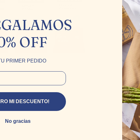
EGALAMOS
0% OFF
Sabor:
Ma
TU PRIMER PEDIDO
ERO MI DESCUENTO!
Produ
amor 
No gracias
Ingredien