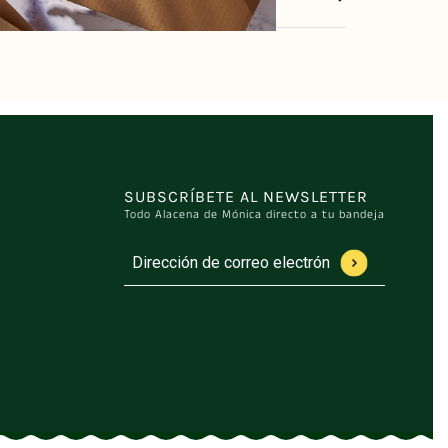
. Ejemplos:
Apple + Strawberry
➝ manzanas, fresas.
Apple +
anzana, plátano. No llevan azúcares añadidos,
s ni ingredientes artificiales.
SUBSCRÍBETE AL NEWSLETTER
Todo Alacena de Mónica directo a tu bandeja
Dirección de correo electrónico
Este sitio está protegido por hCaptcha y se a
es