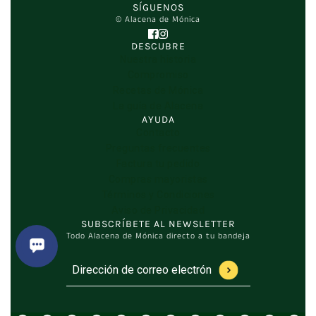
SÍGUENOS
© Alacena de Mónica
DESCUBRE
Nuestra historia
Compromiso
Recetas de Mónica
La guía de Alacena
AYUDA
Contacto
Preguntas frecuentes
Factura tu pedido
Compras mayoristas
Términos y Condiciones
Aviso de Privacidad
SUBSCRÍBETE AL NEWSLETTER
Todo Alacena de Mónica directo a tu bandeja
Dirección de correo electrónico
Este sitio está protegido por hCaptcha y se aplica