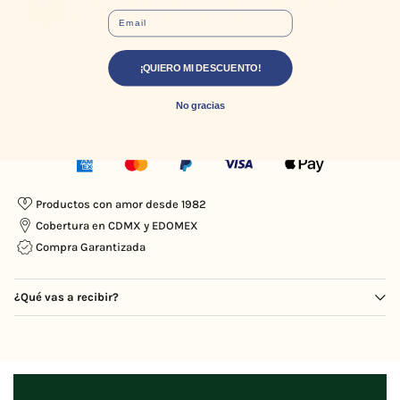
Al elegir nuestras frutas y verduras, impulsas prácticas
agrícolas sostenibles y fortaleces la economía de los
EMAIL
pequeños productores.
Gramage:
500 g - 2 piezas
¡QUIERO MI DESCUENTO!
No gracias
¡Compra ahora y recibe hoy mismo!
Productos con amor desde 1982
Cobertura en CDMX y EDOMEX
Compra Garantizada
¿Qué vas a recibir?
Un producto directo desde campos mexicanos, nuestras frutas y
verduras son cultivadas de manera orgánica y agroecológica, con
respeto y cuidado en cada etapa. Trabajamos con diferentes
colectivos a nivel nacional que producen de forma sostenible y
cuidan la tierra. Del campo a tu mesa el mismo día, garantizando
frescura y calidad en cada pieza.