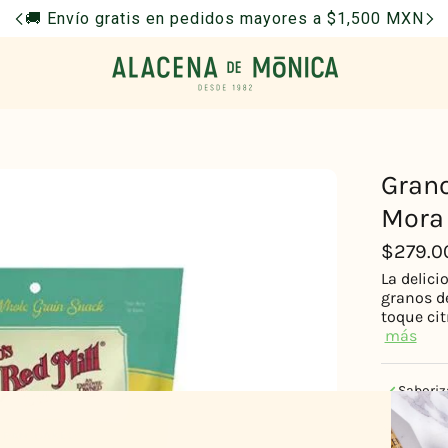
🚚 Envío gratis en pedidos mayores a $1,500 MXN
Grano
Mora 
$279.0
La delici
granos de
toque cit
más
Saboriz
Sin colo
Sin con
Libre de