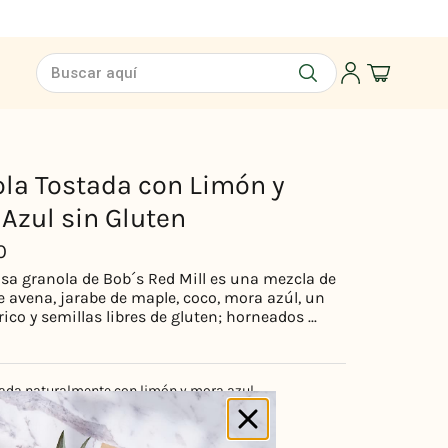
Buscar aquí
la Tostada con Limón y
Azul sin Gluten
0
osa granola de Bob´s Red Mill es una mezcla de
 avena, jarabe de maple, coco, mora azúl, un
rico y semillas libres de gluten; horneados ...
ada naturalmente con limón y mora azul
rantes artificiales
servadores añadidos
 gluten