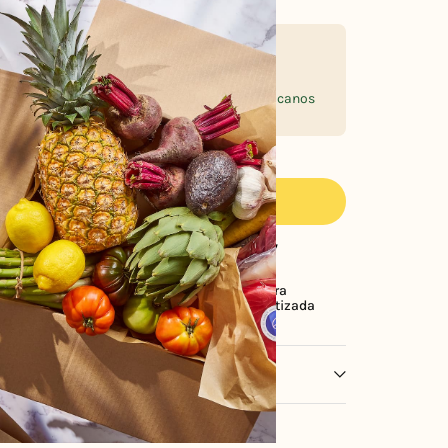
SABOR CON CONCIENCIA
Curamos productos seleccionados por su
trayectoria, calidad y sabor, de marcas de
prestigio internacional y productores mexicanos
responsables.
¡Compra ahora y recibe mañana mismo!
AGREGAR A CARRITO
ctos con
Cobertura en
Compra
desde 1982
CDMX y EDOMEX
Garantizada
tes
ral sin gluten, jarabe de arce, coco, aceite de coco,
eno, moras azules (moras azules, azúcar, aceite de
emillas de girasol, sal, sabor natural, polvo de limón,