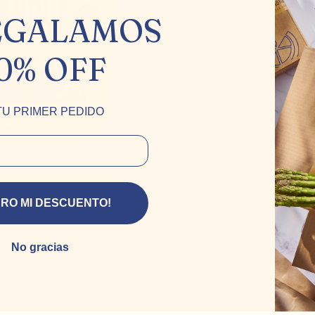
EGALAMOS
0% OFF
TU PRIMER PEDIDO
ERO MI DESCUENTO!
Produ
amor 
No gracias
Ingredien
Avena integ
azúcar mor
girasol), s