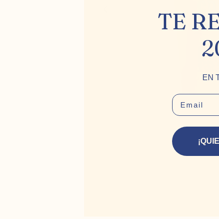
TE R
2
EN 
EMAIL
¡QUI