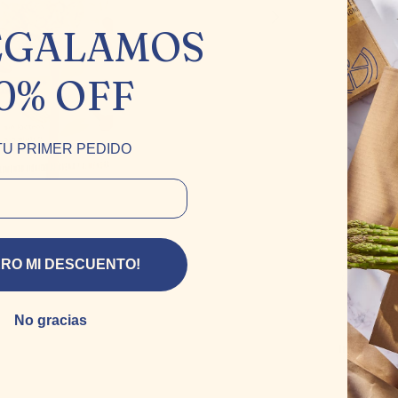
Rica en 
EGALAMOS
0% OFF
TU PRIMER PEDIDO
ERO MI DESCUENTO!
Produ
amor 
No gracias
Ingredien
Agua, aven
de mar.