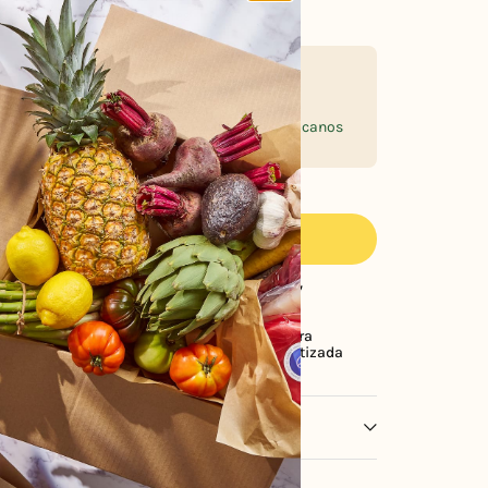
fibra y nutrientes esenciales
SABOR CON CONCIENCIA
Curamos productos seleccionados por su
trayectoria, calidad y sabor, de marcas de
prestigio internacional y productores mexicanos
responsables.
¡Compra ahora y recibe hoy mismo!
AGREGAR A CARRITO
ctos con
Cobertura en
Compra
desde 1982
CDMX y EDOMEX
Garantizada
tes
a entera orgánica sin gluten, almendras orgánicas, sal