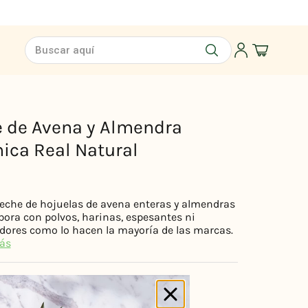
Buscar aquí
 de Avena y Almendra
ica Real Natural
leche de hojuelas de avena enteras y almendras
bora con polvos, harinas, espesantes ni
dores como lo hacen la mayoría de las marcas.
ás
o certificado
 gluten
ar añadida ni espesantes artificiales