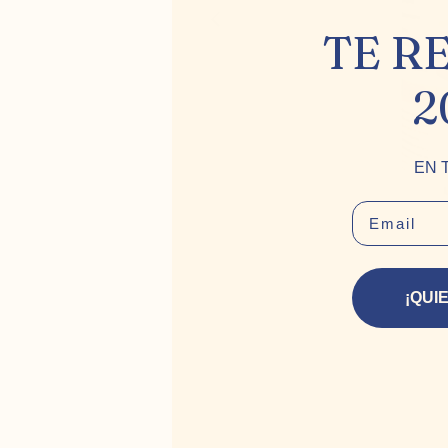
TE R
2
EN 
EMAIL
¡QUI