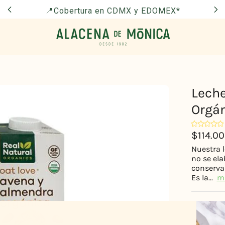
📍Cobertura en CDMX y EDOMEX*
Leche
Orgán
$114.00
Nuestra 
no se ela
conserva
Es la...
m
Orgánic
Libre de
Sin azúc