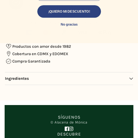
Curamos productos seleccionados por su trayectoria, calidad
y sabor, de marcas de prestigio internacional y productores
mexicanos responsables.
¡QUIERO MI DESCUENTO!
Compra ahora y elige: entrega hoy o mañana
No gracias
Productos con amor desde 1982
Cobertura en CDMX y EDOMEX
Compra Garantizada
Ingredientes
Vinagre destilado, agua, semillas de mostaza, sal, especias, cúrcuma.
SÍGUENOS
© Alacena de Mónica
DESCUBRE