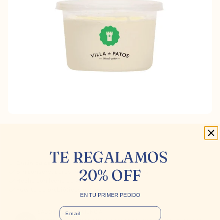
TE REGALAMOS
Orgánico certificado
20% OFF
Sin conservadores, hormonas ni antibióticos
Hecho con leche de vaca de libre pastoreo
Fuente de probióticos naturales
EN TU PRIMER PEDIDO
EMAIL
SABOR CON CONCIENCIA