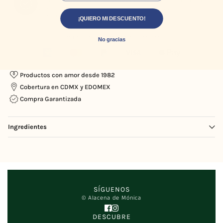
Curamos productos seleccionados por su trayectoria, calidad
y sabor, de marcas de prestigio internacional y productores
mexicanos responsables.
¡QUIERO MI DESCUENTO!
¡Compra ahora y recibe hoy mismo!
No gracias
Productos con amor desde 1982
Cobertura en CDMX y EDOMEX
Compra Garantizada
Ingredientes
Leche de vaca de libre pastoreo, cultivos lácticos.
SÍGUENOS
© Alacena de Mónica
DESCUBRE