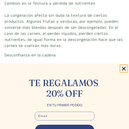
Cambios en la Textura y perdida de nutrientes
La congelación afecta sin duda la textura de ciertos
productos. Algunas frutas y verduras, por ejemplo, pueden
volverse más blandas después de ser descongeladas. En el
caso de las carnes, al perder líquidos, pierden ciertos
nutrientes, de igual forma en la descongelación hace que las
carnes se vuelvan más duras.
Desconfianza en la cadena
A diferencia de los productos frescos, la compra de
productos congelados genera duda en cuanto al tiempo que
llevan en ese estado y si realmente el producto que
TE REGALAMOS
pensamos consumir es recientemente empacado o
20% OFF
lleva meses almacenado en congelación, lo que no garantiza
la frescura del mismo.
EN TU PRIMER PEDIDO
La Elección Perfecta para Tu Cocina
EMAIL
Tanto los productos frescos como los congelados tienen un