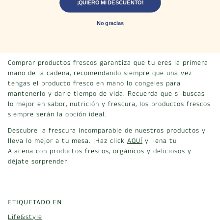
¡QUIERO MI DESCUENTO!
lugar fundamental en nuestra cocina, dependiendo de lo que
necesites para cada ocasión. En
Alacena de Mónica
, nos
No gracias
comprometemos a ofrecerte productos frescos de la más
alta calidad, empacados al alto vacío, directos del campo a
tu hogar el mismo día.
Comprar productos frescos garantiza que tu eres la primera
mano de la cadena, recomendando siempre que una vez
tengas el producto fresco en mano lo congeles para
mantenerlo y darle tiempo de vida. Recuerda que si buscas
lo mejor en sabor, nutrición y frescura, los productos frescos
siempre serán la opción ideal.
Descubre la frescura incomparable de nuestros productos y
lleva lo mejor a tu mesa. ¡Haz click
AQUÍ
y llena tu
Alacena con productos frescos, orgánicos y deliciosos y
déjate sorprender!
ETIQUETADO EN
Life&style